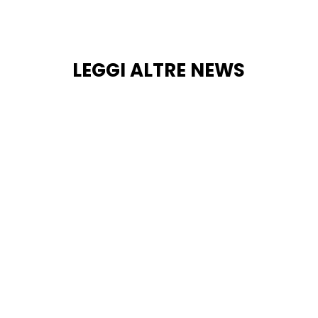
LEGGI ALTRE NEWS
La Fontana dell’Acqua “Suffregna”: una
testimonianza della Napoli che dissetava la città
Nel cuore della storia di Napoli si celano
monumenti meno conosciuti ma di straordinario
valore, tra cui la Fontana dell’Acqua “Suffregna”.
Tali monumenti nascosti sono capaci di...