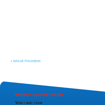
Il Pio Monte della Misericordia di Napoli: quattro
secoli di arte, fede e solidarietà Nel cuore del
centro storico di Napoli, lungo l'antico
decumano maggiore e a pochi passi dal Duomo,
sorge il Pio Monte della Misericordia, una delle
istituzioni più affascinanti...
« Articoli Precedenti
PRENOTAZIONE ONLINE
Vedi i miei tour