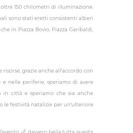
i oltre 150 chilometri di illuminazione.
ali sono stati eretti consistenti alberi
nche in Piazza Bovio, Piazza Garibaldi,
risorse, grazie anche all'accordo con
o e nelle periferie, speriamo di avere
no in città e speriamo che sia anche
e festività natalizie per un'ulteriore
'evento. «È davvero bella tutta questa