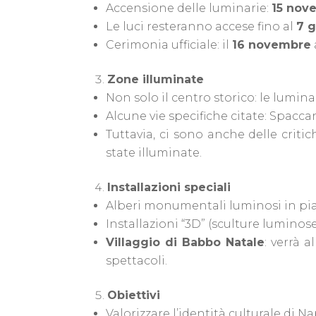
Accensione delle luminarie:
15 nov
Le luci resteranno accese fino al
7 
Cerimonia ufficiale: il
16 novembre
Zone illuminate
Non solo il centro storico: le lumina
Alcune vie specifiche citate: Spaccan
Tuttavia, ci sono anche delle criti
state illuminate.
Installazioni speciali
Alberi monumentali luminosi in pia
Installazioni “3D” (sculture luminos
Villaggio di Babbo Natale
: verrà a
spettacoli.
Obiettivi
Valorizzare l’identità culturale di Na