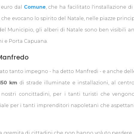
i euro dal
Comune
, che ha facilitato l'installazione d
che evocano lo spirito del Natale, nelle piazze princip
 del Municipio, gli alberi di Natale sono ben visibili a
ni e Porta Capuana.
 Manfredo
to tanto impegno - ha detto Manfredi - e anche delle 
150 km
di strade illuminate e installazioni, al centr
 nostri concittadini, per i tanti turisti che vengo
e per i tanti imprenditori napoletani che aspettano l
 gremita di cittadini che non hanno voluto perdere l