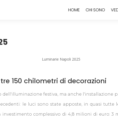
HOME
CHI SONO
VED
25
tre 150 chilometri di decorazioni
o dell'illuminazione festiva, ma anche l'installazione 
ecedenti: le luci sono state apposte, in quasi tutte 
 investimento complessivo di 4,8 milioni di euro: 3 m