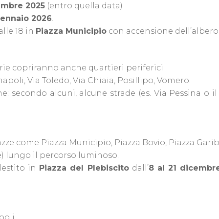
embre 2025
(entro quella data)
gennaio 2026
.
alle 18 in
Piazza Municipio
con accensione dell’albero
rie copriranno anche quartieri periferici.
apoli, Via Toledo, Via Chiaia, Posillipo, Vomero.
che: secondo alcuni, alcune strade (es. Via Pessina o 
zze come Piazza Municipio, Piazza Bovio, Piazza Garib
e) lungo il percorso luminoso.
llestito in
Piazza del Plebiscito
dall’
8 al 21 dicembr
poli.