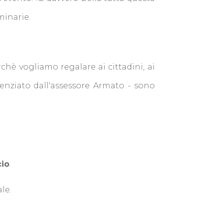
minarie.
è vogliamo regalare ai cittadini, ai
denziato dall'assessore Armato - sono
io
.
le.