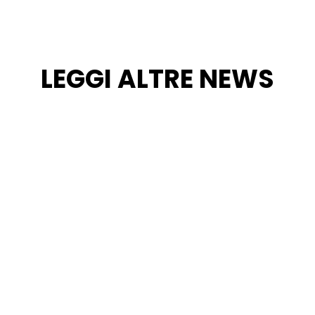
LEGGI ALTRE NEWS
timonianza della Napoli che dissetava la città Nel cuore della s
cui la Fontana dell’Acqua “Suffregna”. Tali monumenti nascosti sono