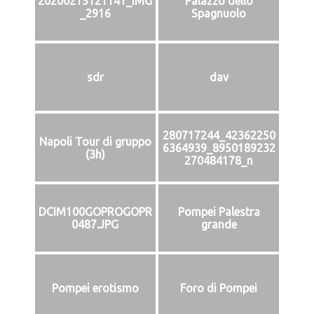
20200215121141_IMG
Palazzo dello
_2916
Spagnuolo
sdr
dav
280717244_42362250
Napoli Tour di gruppo
6364939_8950189232
(3h)
270484178_n
DCIM100GOPROGOPR
Pompei Palestra
0487.JPG
grande
Pompei erotismo
Foro di Pompei