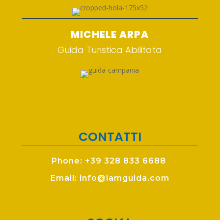
MICHELE ARPA
Guida Turistica Abilitata
CONTATTI
Phone: +39 328 833 6688
Email: info@iamguida.com