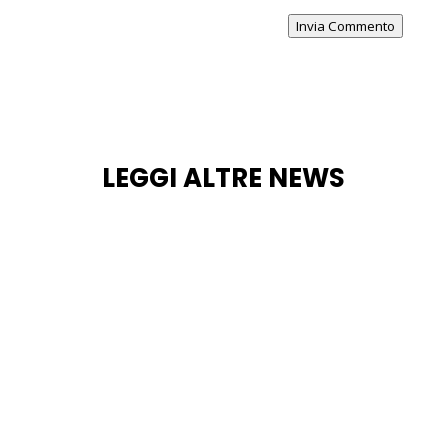
Invia Commento
LEGGI ALTRE NEWS
Nuova scala all’Antiquarium di Pompei: Il Parco
Archeologico potenzia accessi e percorsi in vista
di concerti, spettacoli e aperture serali Pompei si
prepara a un'estate all'insegna di un intenso