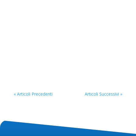
Il Lungomare Caracciolo: Il Salotto sul Mare di
Napoli Il Lungomare Caracciolo non è solo una
strada; è l'abbraccio di Napoli al suo mare, un
balcone infinito che si affaccia sul Golfo,
regalando una delle viste più iconiche e
fotografate al mondo. Estendendosi per...
« Articoli Precedenti
Articoli Successivi »