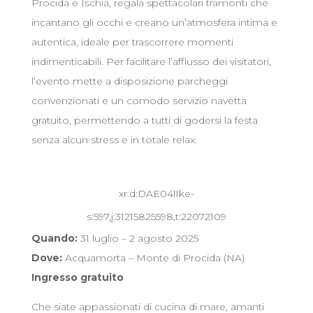
Procida e Ischia, regala spettacolari tramonti che
incantano gli occhi e creano un’atmosfera intima e
autentica, ideale per trascorrere momenti
indimenticabili. Per facilitare l’afflusso dei visitatori,
l’evento mette a disposizione parcheggi
convenzionati e un comodo servizio navetta
gratuito, permettendo a tutti di godersi la festa
senza alcun stress e in totale relax.
xr:d:DAE04lIke-
s:597,j:31215825598,t:22072109
Quando:
31 luglio – 2 agosto 2025
Dove:
Acquamorta – Monte di Procida (NA)
Ingresso gratuito
Che siate appassionati di cucina di mare, amanti