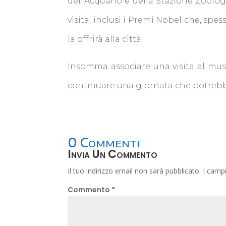
dell’Acquario e della Stazione Zoologi
visita, inclusi i Premi Nobel che, spe
la offrirà alla città.
Insomma associare una visita al mu
continuare una giornata che potrebbe
0 Commenti
Invia Un Commento
Il tuo indirizzo email non sarà pubblicato.
I camp
Commento
*