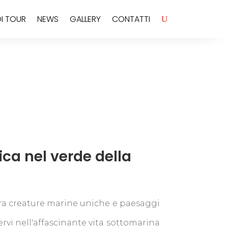
I TOUR
NEWS
GALLERY
CONTATTI
ca nel verde della
 tra creature marine uniche e paesaggi
rvi nell'affascinante vita sottomarina