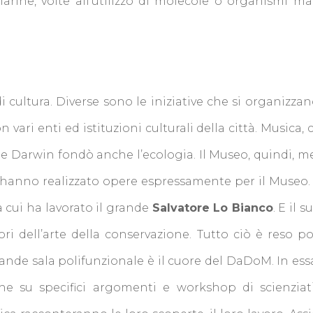
ine, volte all’utilizzo di molecole o organismi mari
ltura. Diverse sono le iniziative che si organizzano
 vari enti ed istituzioni culturali della città. Musica
le Darwin fondò anche l’ecologia. Il Museo, quindi, m
he hanno realizzato opere espressamente per il Museo. 
 a cui ha lavorato il grande
Salvatore Lo Bianco
. E il 
ri dell’arte della conservazione. Tutto ciò è reso po
grande sala polifunzionale è il cuore del DaDoM. In es
che su specifici argomenti e workshop di scienziati