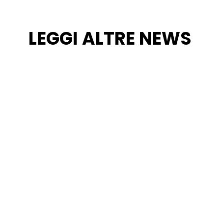
LEGGI ALTRE NEWS
timonianza della Napoli che dissetava la città Nel cuore della s
cui la Fontana dell’Acqua “Suffregna”. Tali monumenti nascosti sono