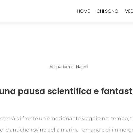
HOME
CHI SONO
VED
una pausa scientifica e fantasti
 metterà di fronte un emozionante viaggio nel tempo,
e le antiche rovine della marina romana e di immerge