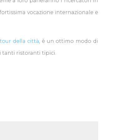
ieme a loro parleranno i ricercatori in
a fortissima vocazione internazionale e
tour della città
, è un ottimo modo di
nti ristoranti tipici.