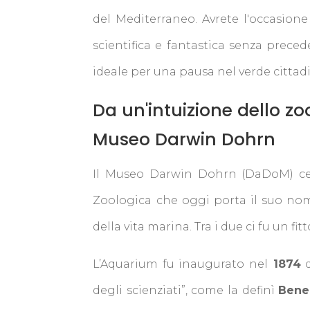
del Mediterraneo. Avrete l'occasione 
scientifica e fantastica senza preced
ideale per una pausa nel verde cittad
Da un'intuizione dello 
Museo Darwin Dohrn
Il Museo Darwin Dohrn (DaDoM) cel
Zoologica che oggi porta il suo nome 
della vita marina. Tra i due ci fu un fi
L’Aquarium fu inaugurato nel
1874
d
degli scienziati”, come la definì
Bene