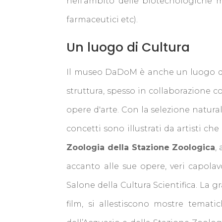
nell’ambito delle biotecnologiche mar
farmaceutici etc).
Un luogo di Cultura
Il museo DaDoM è anche un luogo di cu
struttura, spesso in collaborazione con
opere d'arte. Con la selezione natura
concetti sono illustrati da artisti c
Zoologia della Stazione Zoologica
,
accanto alle sue opere, veri capolavo
Salone della Cultura Scientifica. La 
film, si allestiscono mostre temati