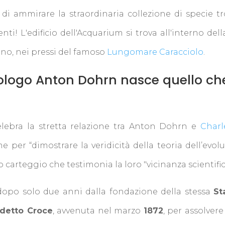
di ammirare la straordinaria collezione di specie tro
enti! L'edificio dell'Acquarium si trova all'interno de
ino, nei pressi del famoso
Lungomare Caracciolo
.
zoologo Anton Dohrn nasce quello ch
ebra la stretta relazione tra Anton Dohrn e
Charl
per “dimostrare la veridicità della teoria dell’evol
tto carteggio che testimonia la loro "vicinanza scientific
opo solo due anni dalla fondazione della stessa
St
detto Croce
, avvenuta nel marzo
1872
, per assolvere