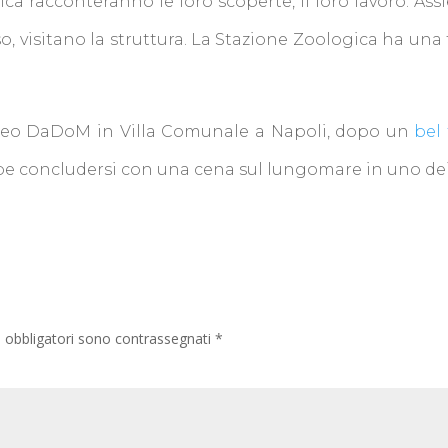
ca racconteranno le loro scoperte, il loro lavoro. Ass
sso, visitano la struttura. La Stazione Zoologica ha un
seo DaDoM in Villa Comunale a Napoli, dopo un
bel 
 concludersi con una cena sul lungomare in uno dei ta
i obbligatori sono contrassegnati
*